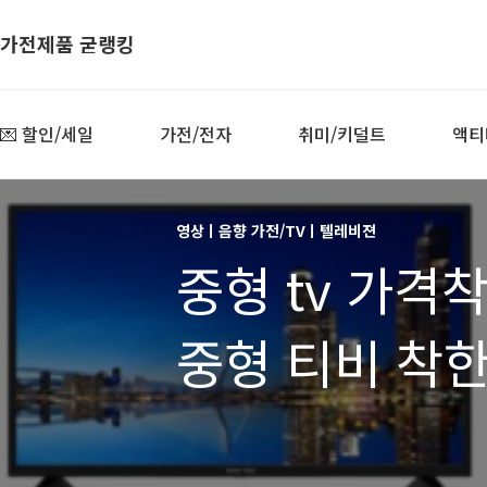
가전제품 굳랭킹
💌 할인/세일
가전/전자
취미/키덜트
액티
영상ㅣ음향 가전/TVㅣ텔레비젼
중형 tv 가격
중형 티비 착한
(중형 tv 모니