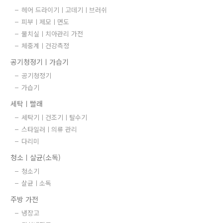
헤어 드라이기ㅣ고데기ㅣ브러쉬
피부ㅣ제모ㅣ면도
물치실ㅣ치아관리 가전
체중계ㅣ건강측정
공기청정기ㅣ가습기
공기청정기
가습기
세탁ㅣ빨래
세탁기ㅣ건조기ㅣ탈수기
스타일러ㅣ의류 관리
다리미
청소ㅣ살균(소독)
청소기
살균ㅣ소독
주방 가전
냉장고