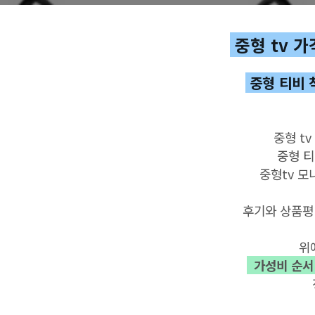
중형 tv 가
중형 티비 
중형 t
중형 티
중형tv 모
후기와
상품평
위
가성비
순서