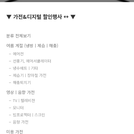
▼ 가전&디지털 할인행사 ↔ ▼
분류 전체보기
여름 계절 (냉방ㅣ제습ㅣ해충)
에어컨
선풍기, 에어서큘레이터
냉수매트ㅣ기타
제습기ㅣ장마철 가전
해충퇴치기
영상ㅣ음향 가전
TVㅣ텔레비젼
모니터
빔프로젝터ㅣ스크린
음향 가전
미용 가전