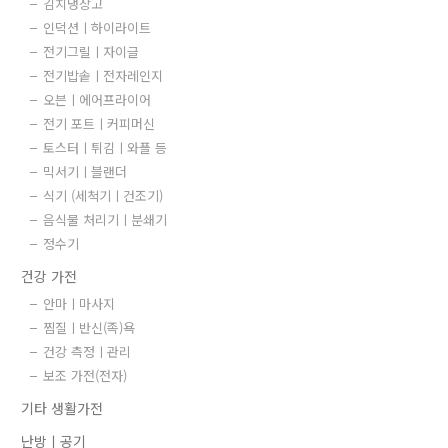
김치냉장고
인덕션ㅣ하이라이트
전기그릴ㅣ자이글
전기밥솥ㅣ전자레인지
오븐ㅣ에어프라이어
전기 포트ㅣ커피머신
토스터ㅣ튀김ㅣ와플 등
믹서기ㅣ블랜더
식기 (세척기ㅣ건조기)
음식물 처리기ㅣ분쇄기
정수기
건강 가전
안마ㅣ마사지
찜질ㅣ반신(족)욕
건강 측정ㅣ관리
보조 가전(전자)
기타 생활가전
난방ㅣ공기