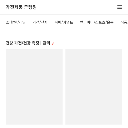
가전제품 굳랭킹
💌 할인/세일
가전/전자
취미/키덜트
액티비티/스포츠/운동
식품
건강 가전/건강 측정ㅣ관리
3