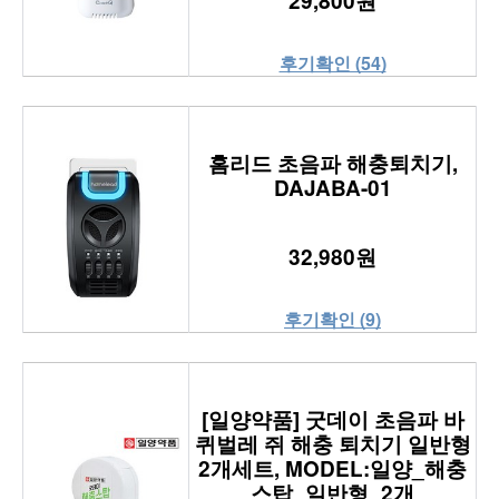
29,800원
후기확인 (54)
홈리드 초음파 해충퇴치기,
DAJABA-01
32,980원
후기확인 (9)
[일양약품] 굿데이 초음파 바
퀴벌레 쥐 해충 퇴치기 일반형
2개세트, MODEL:일양_해충
스탑_일반형_2개