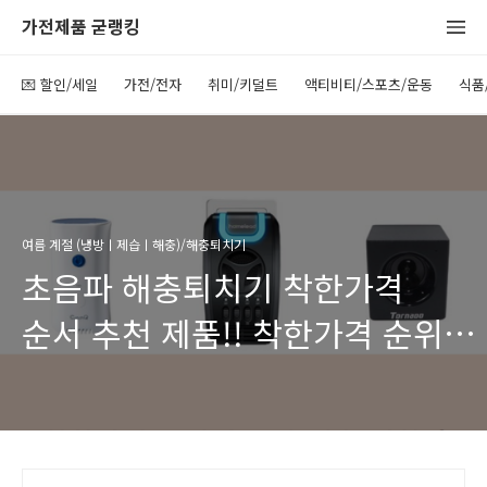
가전제품 굳랭킹
💌 할인/세일
가전/전자
취미/키덜트
액티비티/스포츠/운동
식품
여름 계절 (냉방ㅣ제습ㅣ해충)/해충퇴치기
초음파 해충퇴치기 착한가격
순서 추천 제품!! 착한가격 순위
초음파 해충 퇴치기 (초음파
모기차단)