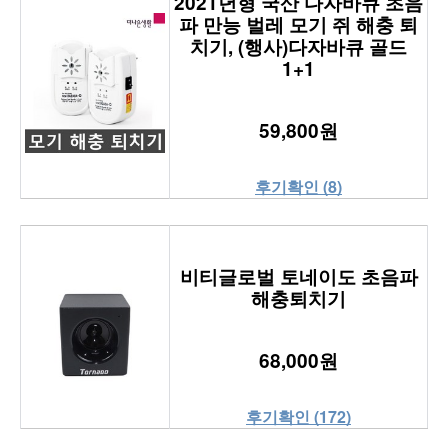
2021년형 국산 다자바큐 초음
파 만능 벌레 모기 쥐 해충 퇴
치기, (행사)다자바큐 골드
1+1
59,800원
후기확인 (8)
비티글로벌 토네이도 초음파
해충퇴치기
68,000원
후기확인 (172)