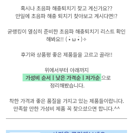
혹시나 초음파 해충퇴치기 찾고 계신가요??
만일에 초음파 해충 퇴치기 찾아보고 계시다면!?
굳랭킹이 열심히 준비한 초음파 해충퇴치기 리스트 확인
해봐요!! ( •̀ ω •́ )✧
후기와
상품평
좋은
제품들을
고르고
골라
!!
위에서부터 아래까지
가성비
순서ㅣ낮은 가격순ㅣ저가순
으로
정리해봤습니다
.
착한 가격과 좋은 품질을 가지고 있는 제품들이랍니다.
만족할
만한 가성비
제품
꼭
찾으셨으면
합니다
.^^