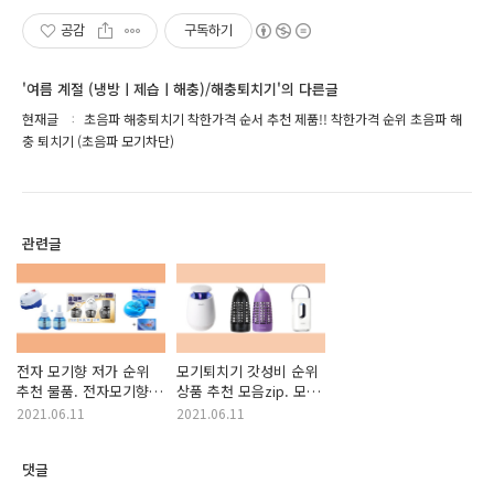
공감
구독하기
'여름 계절 (냉방ㅣ제습ㅣ해충)/해충퇴치기'의 다른글
현재글
초음파 해충퇴치기 착한가격 순서 추천 제품!! 착한가격 순위 초음파 해
충 퇴치기 (초음파 모기차단)
관련글
전자 모기향 저가 순위
모기퇴치기 갓성비 순위
추천 물품. 전자모기향
상품 추천 모음zip. 모기
착한가격 순위 상품
퇴치기 물품 정보
2021.06.11
2021.06.11
모음!! (전자 홈키파)
(해충퇴치)
댓글