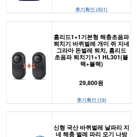
후기확인 (451)
홈리드1+1기본형 해충초음파
퇴치기 바퀴벌레 개미 쥐 지네
그라마 돈벌레 퇴치, 홈리드
초음파 퇴치기1+1 HL301(블
랙+블랙)
29,800원
후기확인 (19)
신형 국산 바퀴벌레 날파리 지
네 해충 벌레 파리 모기 나방