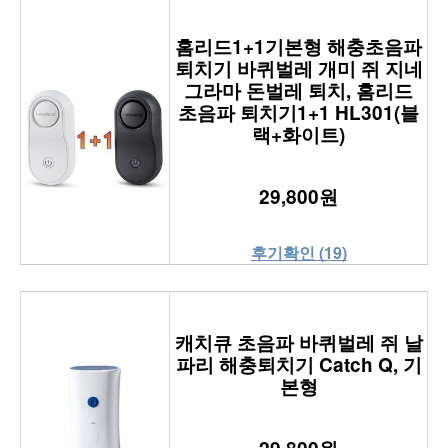
홈리드1+1기본형 해충초음파
퇴치기 바퀴벌레 개미 쥐 지네
그라마 돈벌레 퇴치, 홈리드
초음파 퇴치기1+1 HL301(블
랙+화이트)
29,800원
후기확인 (19)
캐치큐 초음파 바퀴벌레 쥐 날
파리 해충퇴치기 Catch Q, 기
본형