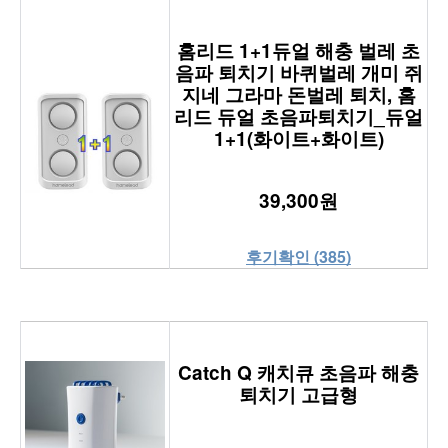
홈리드 1+1듀얼 해충 벌레 초
음파 퇴치기 바퀴벌레 개미 쥐
지네 그라마 돈벌레 퇴치, 홈
리드 듀얼 초음파퇴치기_듀얼
1+1(화이트+화이트)
39,300원
후기확인 (385)
Catch Q 캐치큐 초음파 해충
퇴치기 고급형