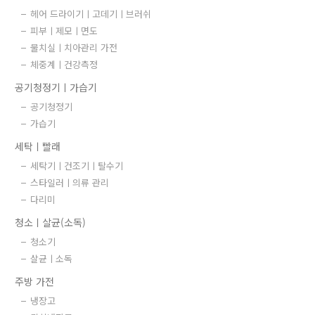
헤어 드라이기ㅣ고데기ㅣ브러쉬
피부ㅣ제모ㅣ면도
물치실ㅣ치아관리 가전
체중계ㅣ건강측정
공기청정기ㅣ가습기
공기청정기
가습기
세탁ㅣ빨래
세탁기ㅣ건조기ㅣ탈수기
스타일러ㅣ의류 관리
다리미
청소ㅣ살균(소독)
청소기
살균ㅣ소독
주방 가전
냉장고