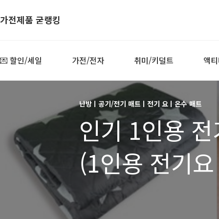
가전제품 굳랭킹
💌 할인/세일
가전/전자
취미/키덜트
액티
난방ㅣ공기/전기 매트ㅣ전기 요ㅣ온수 매트
인기 1인용 전
(1인용 전기요
1인가구 전기요