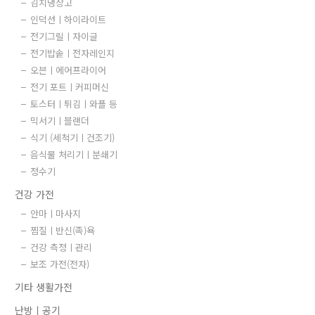
김치냉장고
인덕션ㅣ하이라이트
전기그릴ㅣ자이글
전기밥솥ㅣ전자레인지
오븐ㅣ에어프라이어
전기 포트ㅣ커피머신
토스터ㅣ튀김ㅣ와플 등
믹서기ㅣ블랜더
식기 (세척기ㅣ건조기)
음식물 처리기ㅣ분쇄기
정수기
건강 가전
안마ㅣ마사지
찜질ㅣ반신(족)욕
건강 측정ㅣ관리
보조 가전(전자)
기타 생활가전
난방ㅣ공기