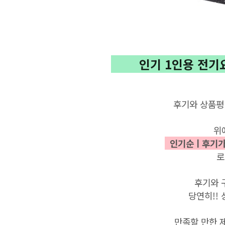
인기
1인용 전기
후기와
상품평
위
인기순ㅣ후기가
로
후기와 
당연히!!
만족할
만한