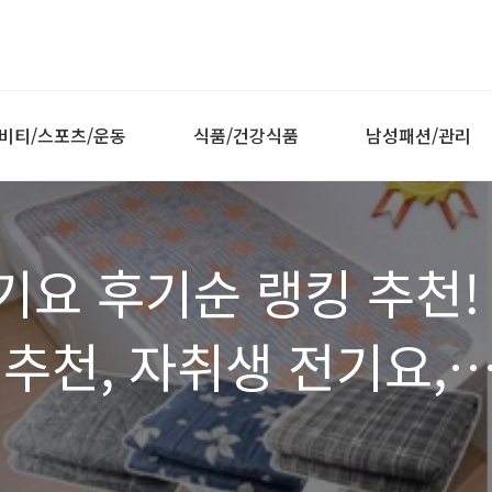
비티/스포츠/운동
식품/건강식품
남성패션/관리
기요 후기순 랭킹 추천!
 추천, 자취생 전기요,
, 1인가구 난방, 1인