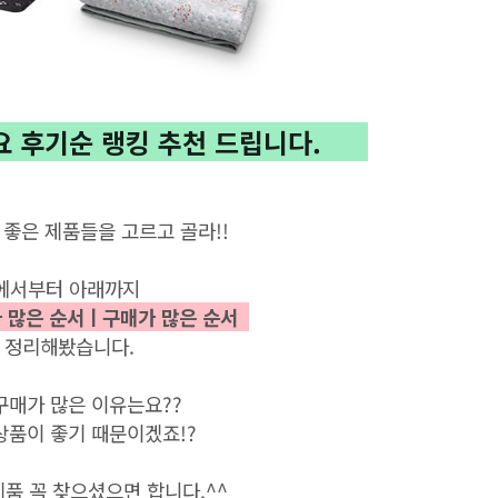
요
후기순 랭킹 추천 드립니다.
좋은
제품들을
고르고
골라
!!
에서부터 아래까지
 많은
순서ㅣ구매가 많은 순서
정리해봤습니다
.
구매가
많은
이유는요
??
상품이
좋기
때문이겠죠
!?
제품
꼭
찾으셨으면
합니다
.^^