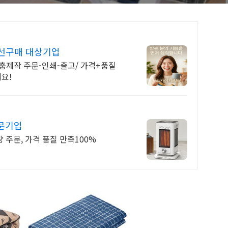
전기요, 작은 전기요,
 1인 전기요 추천, 일인
우선구매 대상기업
춤제작 주문-인쇄-출고/ 가격+품질
요!
문기업
량 주문, 가격 품질 만족100%