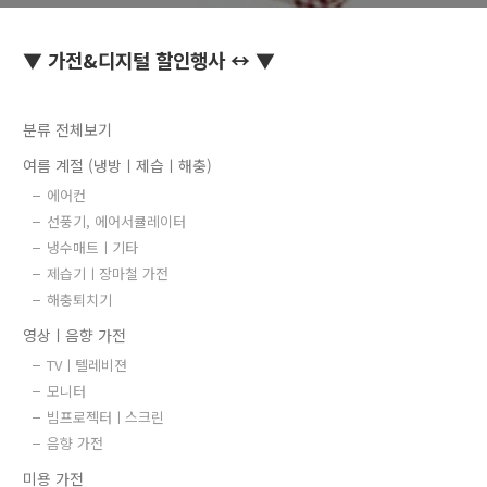
▼ 가전&디지털 할인행사 ↔ ▼
분류 전체보기
여름 계절 (냉방ㅣ제습ㅣ해충)
에어컨
선풍기, 에어서큘레이터
냉수매트ㅣ기타
제습기ㅣ장마철 가전
해충퇴치기
영상ㅣ음향 가전
TVㅣ텔레비젼
모니터
빔프로젝터ㅣ스크린
음향 가전
미용 가전