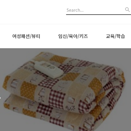
여성패션/뷰티
임신/육아/키즈
교육/학습