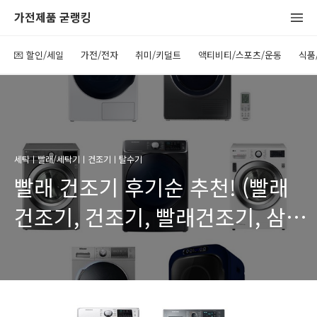
가전제품 굳랭킹
💌 할인/세일
가전/전자
취미/키덜트
액티비티/스포츠/운동
식품
세탁ㅣ빨래/세탁기ㅣ건조기ㅣ탈수기
빨래 건조기 후기순 추천! (빨래
건조기, 건조기, 빨래건조기, 삼성
건조기, 삼성건조기, 엘지 건조기,
엘지건조기, 대우 건조기,
대우건조기, 중소기업 건조기)