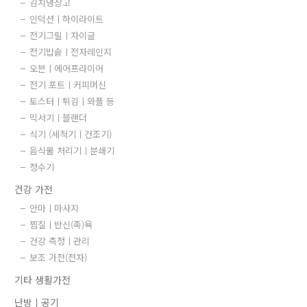
김치냉장고
인덕션ㅣ하이라이트
전기그릴ㅣ자이글
전기밥솥ㅣ전자레인지
오븐ㅣ에어프라이어
전기 포트ㅣ커피머신
토스터ㅣ튀김ㅣ와플 등
믹서기ㅣ블랜더
식기 (세척기ㅣ건조기)
음식물 처리기ㅣ분쇄기
정수기
건강 가전
안마ㅣ마사지
찜질ㅣ반신(족)욕
건강 측정ㅣ관리
보조 가전(전자)
기타 생활가전
난방ㅣ공기