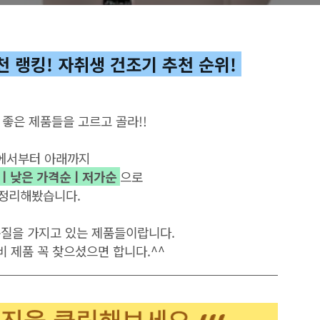
 랭킹! 자취생 건조기 추천 순위!
좋은
제품들을
고르고
골라
!!
에서부터 아래까지
ㅣ낮은 가격순ㅣ저가순
으로
정리해봤습니다
.
품질을 가지고 있는 제품들이랍니다.
비
제품
꼭
찾으셨으면
합니다
.^^