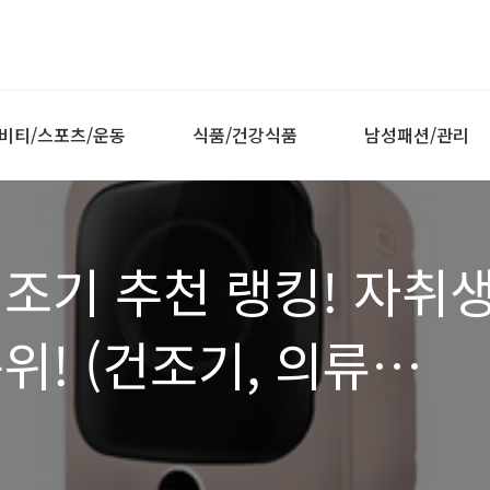
비티/스포츠/운동
식품/건강식품
남성패션/관리
조기 추천 랭킹! 자취
위! (건조기, 의류
 건조기, 갓성비