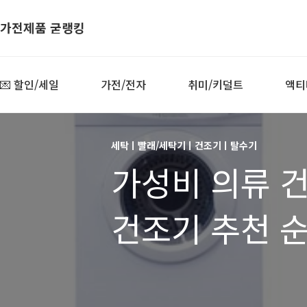
가전제품 굳랭킹
💌 할인/세일
가전/전자
취미/키덜트
액티
세탁ㅣ빨래/세탁기ㅣ건조기ㅣ탈수기
가성비 의류 건
건조기 추천 순
건조기, 가성비