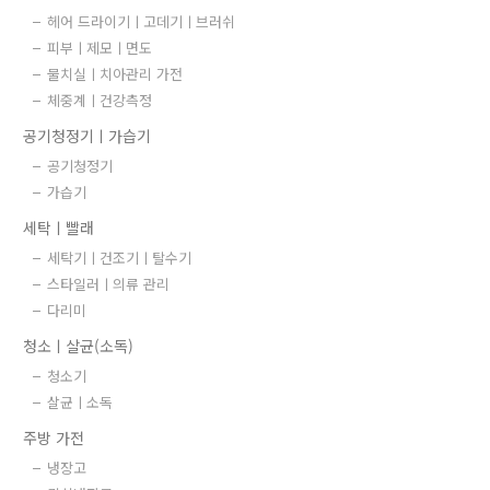
헤어 드라이기ㅣ고데기ㅣ브러쉬
피부ㅣ제모ㅣ면도
물치실ㅣ치아관리 가전
체중계ㅣ건강측정
공기청정기ㅣ가습기
공기청정기
가습기
세탁ㅣ빨래
세탁기ㅣ건조기ㅣ탈수기
스타일러ㅣ의류 관리
다리미
청소ㅣ살균(소독)
청소기
살균ㅣ소독
주방 가전
냉장고