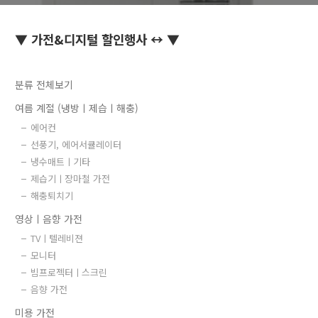
▼ 가전&디지털 할인행사 ↔ ▼
분류 전체보기
여름 계절 (냉방ㅣ제습ㅣ해충)
에어컨
선풍기, 에어서큘레이터
냉수매트ㅣ기타
제습기ㅣ장마철 가전
해충퇴치기
영상ㅣ음향 가전
TVㅣ텔레비젼
모니터
빔프로젝터ㅣ스크린
음향 가전
미용 가전