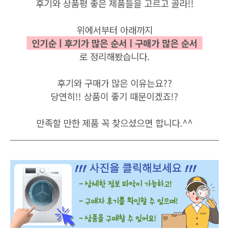
후기와
상품평
좋은
제품들을
고르고
골라
!!
위에서부터 아래까지
인기순ㅣ후기가 많은
순서ㅣ구매가 많은 순서
로
정리해봤습니다
.
후기와 구매가
많은
이유는요
??
당연히!!
상품이
좋기
때문이겠죠
!?
만족할
만한
제품
꼭
찾으셨으면
합니다
.^^