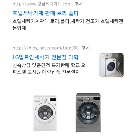
http://www.강남세탁기계.com
엘지트롬 추천, 엘지 트로 세탁기
광고
호텔세탁기계 판매 로라 폴다
추..
호텔세탁기계판매 로라,폴다,세탁기,건조기 호텔세탁전
문업체
https://blog.naver.com/tate000
광고
LG빌트인세탁기 전문점 다혁
신속상담 맞춤견적 특가판매 학교 오
피스텔 고시원 대량납품 전문설치