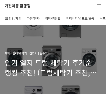
가전제품 굳랭킹
💌 할인/세일
가전/전자
취미/키덜트
액티비티/스포츠/운동
식품
세탁ㅣ빨래/세탁기ㅣ건조기ㅣ탈수기
인기 엘지 드럼 세탁기 후기순
랭킹 추천! (드럼세탁기 추천,
엘지 드럼세탁기, 엘지 세탁기,
lg세탁기, lg드럼, 트롬세탁기,
트롬 드럼, lg드럼세탁기 추천,