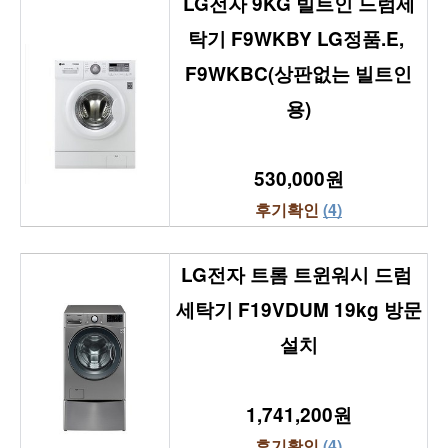
LG전자 9KG 빌트인 드럼세
탁기 F9WKBY LG정품.E, 
F9WKBC(상판없는 빌트인
용)
530,000원
후기확인 
(4)
LG전자 트롬 트윈워시 드럼 
세탁기 F19VDUM 19kg 방문
설치
1,741,200원
후기확인 
(4)