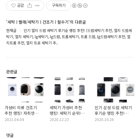
공감
구독하기
'세탁ㅣ빨래/세탁기ㅣ건조기ㅣ탈수기'의 다른글
현재글
인기 엘지 드럼 세탁기 후기순 랭킹 추천! (드럼세탁기 추천, 엘지 드럼세
탁기, 엘지 세탁기, lg세탁기, lg드럼, 트롬세탁기, 트롬 드럼, lg드럼세탁기 추천, 엘
지트롬 추천, 엘지 트로 세탁기 추..
관련글
가성비 의류 건조기
세탁기 가성비 추천
인기 삼성 드럼 세탁기
추천 랭킹! 자취생
랭킹! 세탁기 순위!
후기순 랭킹 추천!
건조기 추천 순위!
(세탁기 추천, 중소기업
(삼성전자 세탁기, 삼성
2021.04.04
2020.12.23
2020.10.26
(건조기, 의류 건조기,
세탁기, 가성비 세탁기,
드럼세탁기, 삼성 드럼
가성비 건조기, 갓성비
갓성비 세탁기, 자취생
세탁기, 삼성세탁기,
댓글
건조기)
세탁기, 좋은 세탁기,
삼성드럼, 삼성 세탁기