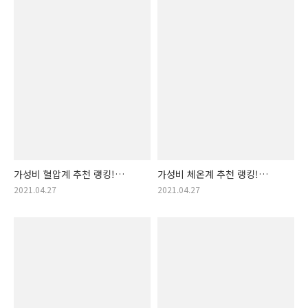
가성비 혈압계 추천 랭킹!
가성비 체온계 추천 랭킹!
혈압계 순위! (혈압측정, 혈압
체온계 순위! (코로나 체온계,
2021.04.27
2021.04.27
파악)
발열 체크)