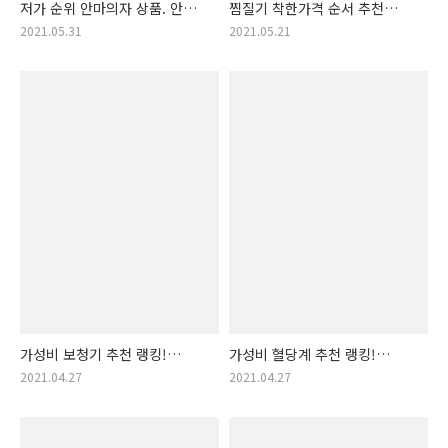
저가 순위 안마의자 상품. 안마
찜질기 착한가격 순서 추천
의자 목록! (안마머신)
제품 리스트! 착한가격의 찜질
2021.05.31
2021.05.21
가전! (온열 찜질기, 전기
찜질기, 맥반석 찜질기, 온열
마사지기)
가성비 보청기 추천 랭킹!
가성비 혈당계 추천 랭킹!
보청기 순위! (보청기 보조금,
혈당계 순위! (혈당 체크기,
2021.04.27
2021.04.27
착한 가격 보청기)
혈당 체크, 혈당측정기)