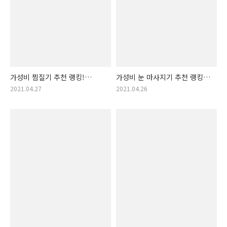
가성비 찜질기 추천 랭킹!
가성비 눈 마사지기 추천 랭킹!
찜질기 순위! (찜질머신, 찜질
눈 마사지기 순위! (눈마사지,
2021.04.27
2021.04.26
기계)
눈안마)